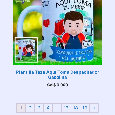
Plantilla Taza Aquí Toma Despachador
Gasolina
Col$
9.000
1
2
3
4
…
17
18
19
→