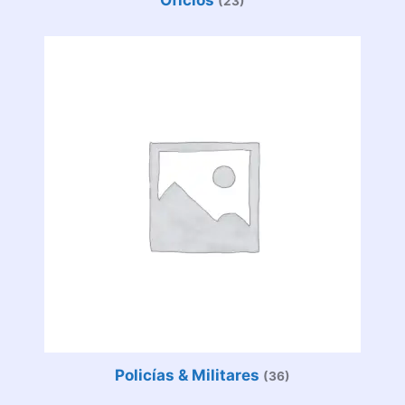
Oficios
(23)
Policías & Militares
(36)