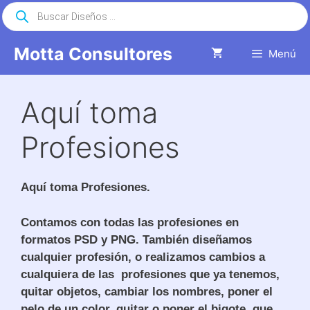
Saltar
Búsqueda
de
al
productos
contenido
Motta Consultores
Menú
Aquí toma
Profesiones
Aquí toma Profesiones.
Contamos con todas las profesiones en
formatos PSD y PNG. También diseñamos
cualquier profesión, o realizamos cambios a
cualquiera de las profesiones que ya tenemos,
quitar objetos, cambiar los nombres, poner el
pelo de un color, quitar o poner el bigote, que