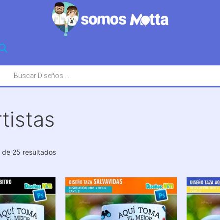
squeda
oductos
tistas
Ordenado
de 25 resultados
por
los
últimos