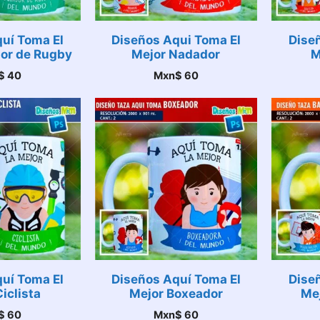
uí Toma El
Diseños Aqui Toma El
Dise
or de Rugby
Mejor Nadador
M
$
40
Mxn$
60
uí Toma El
Diseños Aquí Toma El
Dise
iclista
Mejor Boxeador
Me
$
60
Mxn$
60