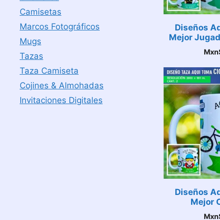
Camisetas
Marcos Fotográficos
Diseños Aq
Mejor Jugad
Mugs
Mxn
Tazas
Taza Camiseta
Cojines & Almohadas
Invitaciones Digitales
Diseños Aq
Mejor C
Mxn