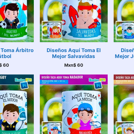
 Toma Árbitro
Diseños Aquí Toma El
Dise
útbol
Mejor Salvavidas
Mejor J
$
60
Mxn$
60