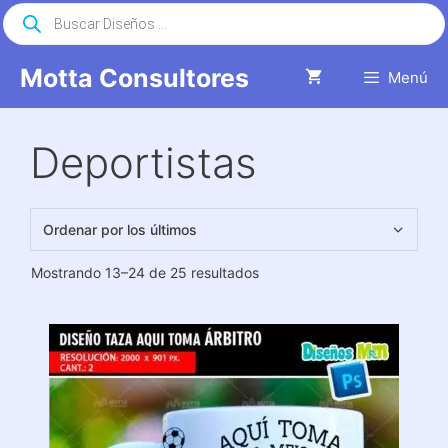
Saltar
Búsqueda
de
al
productos
contenido
Motta Consultores
Menú
Deportistas
Ordenado
Mostrando 13–24 de 25 resultados
por
los
últimos