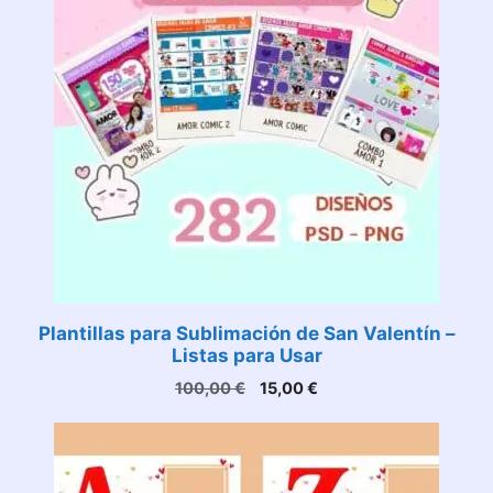
Plantillas para Sublimación de San Valentín –
Listas para Usar
El
El
100,00
€
15,00
€
precio
precio
original
actual
era:
es:
100,00 €.
15,00 €.