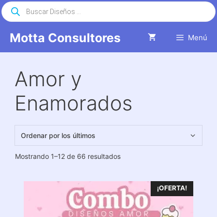
Saltar
Búsqueda
de
al
productos
contenido
Motta Consultores
Menú
Amor y
Enamorados
Ordenado
Mostrando 1–12 de 66 resultados
por
los
últimos
¡OFERTA!