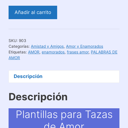
Plantillas
Añadir al carrito
para
Tazas
de
Amor
SKU:
903
cantidad
Categorías:
Amistad y Amigos
,
Amor y Enamorados
Etiquetas:
AMOR
,
enamorados
,
frases amor
,
PALABRAS DE
AMOR
Descripción
Descripción
Plantillas para Tazas
de Amor