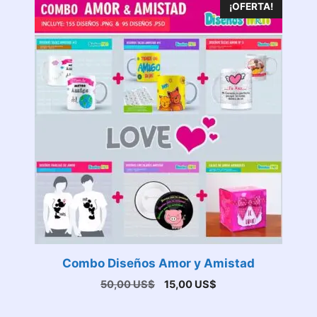
¡OFERTA!
Combo Diseños Amor y Amistad
El
El
50,00
US$
15,00
US$
precio
precio
original
actual