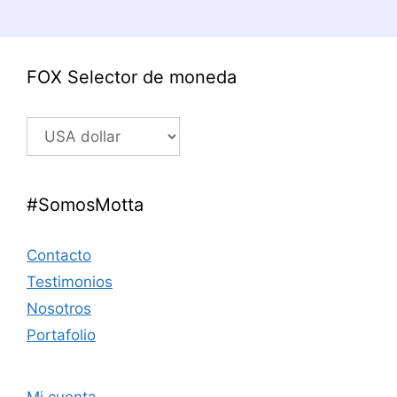
era:
es:
50,00 US$.
15,00 US$.
FOX Selector de moneda
#SomosMotta
Contacto
Testimonios
Nosotros
Portafolio
Mi cuenta