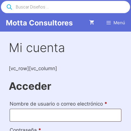
Saltar
Búsqueda
de
al
productos
contenido
Motta Consultores
Menú
Mi cuenta
[vc_row][vc_column]
Acceder
Obligatori
Nombre de usuario o correo electrónico
*
Obligatorio
Contraseña
*