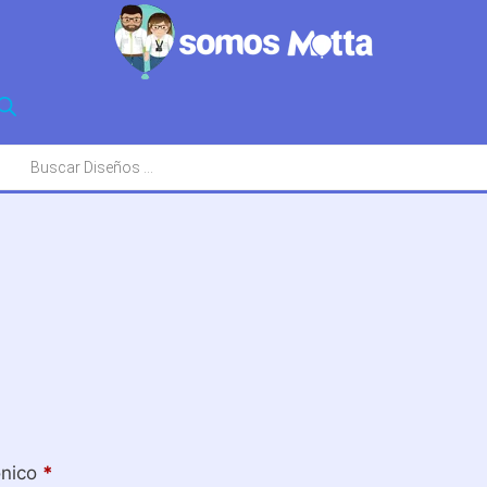
squeda
oductos
Obligatorio
ónico
*