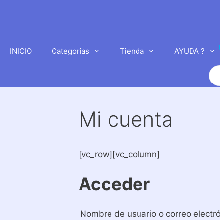
Saltar
al
contenido
INICIO
Categorias
Tienda
AYUDA ?
Bú
de
pr
Mi cuenta
[vc_row][vc_column]
Acceder
Nombre de usuario o correo electr