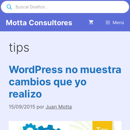
Saltar
Búsqueda
de
al
productos
contenido
Motta Consultores
Menú
tips
WordPress no muestra
cambios que yo
realizo
15/09/2015
por
Juan Motta