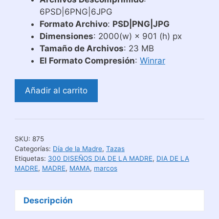
6PSD|6PNG|6JPG
Formato Archivo
:
PSD|PNG|JPG
Dimensiones
: 2000(w) × 901 (h) px
Tamaño de Archivos
: 23 MB
El Formato Compresión
:
Winrar
Plantillas
Añadir al carrito
Tazas
Marcos
Día
de
SKU:
875
las
Categorías:
Día de la Madre
,
Tazas
Madres
Etiquetas:
300 DISEÑOS DIA DE LA MADRE
,
DIA DE LA
MADRE
,
MADRE
,
MAMA
,
marcos
cantidad
Descripción