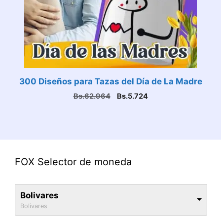
300 Diseños para Tazas del Día de La Madre
El
El
Bs.
62.964
Bs.
5.724
precio
precio
original
actual
era:
es:
Bs.62.964.
Bs.5.724.
FOX Selector de moneda
Bolivares
Bolivares