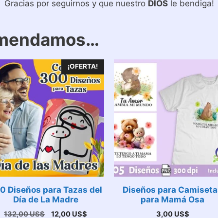
Gracias por seguirnos y que nuestro
DIOS
le bendiga!
omendamos…
¡OFERTA!
0 Diseños para Tazas del
Diseños para Camiseta
Día de La Madre
para Mamá Osa
El
El
132,00
US$
12,00
US$
3,00
US$