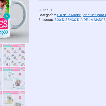
para
tazas
SKU:
161
del
Categorías:
Día de la Madre
,
Plantillas para
Día
Etiquetas:
300 DISEÑOS DIA DE LA MADRE
de
la
Madre
cantidad