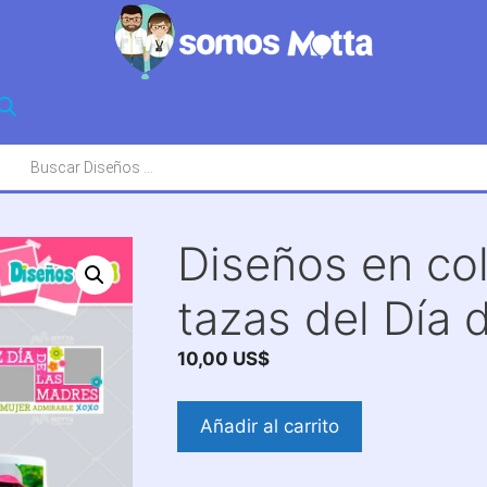
squeda
oductos
Diseños en col
tazas del Día 
10,00
US$
Diseños
Añadir al carrito
en
collage