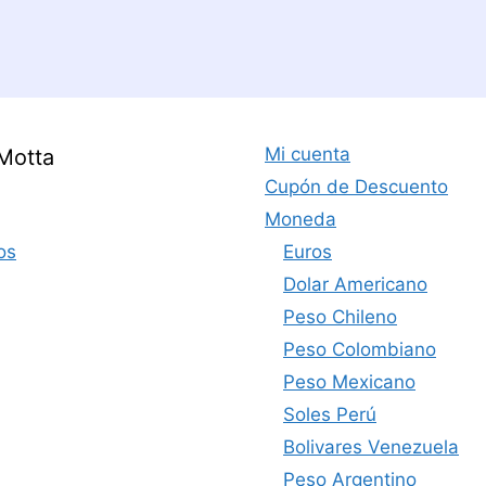
precio
precio
original
actual
era:
es:
132,00 US$.
12,00 US$.
Mi cuenta
Motta
Cupón de Descuento
Moneda
os
Euros
Dolar Americano
Peso Chileno
Peso Colombiano
Peso Mexicano
Soles Perú
Bolivares Venezuela
Peso Argentino