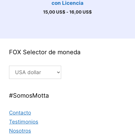
con Licencia
Rango
15,00
US$
-
16,00
US$
de
precios:
desde
15,00 US$
hasta
16,00 US$
FOX Selector de moneda
#SomosMotta
Contacto
Testimonios
Nosotros