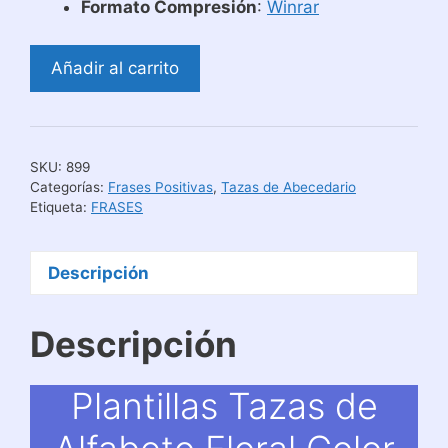
Formato Compresión
:
Winrar
Plantillas
Añadir al carrito
Tazas
de
Alfabeto
Floral
SKU:
899
Color
Categorías:
Frases Positivas
,
Tazas de Abecedario
Vino
Etiqueta:
FRASES
cantidad
Descripción
Descripción
Plantillas Tazas de