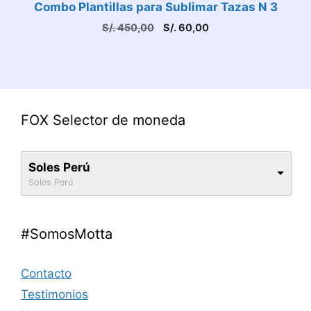
Combo Plantillas para Sublimar Tazas N 3
El
El
S/.
450,00
S/.
60,00
precio
precio
original
actual
era:
es:
S/. 450,00.
S/. 60,00.
FOX Selector de moneda
Soles Perú
Soles Perú
#SomosMotta
Contacto
Testimonios