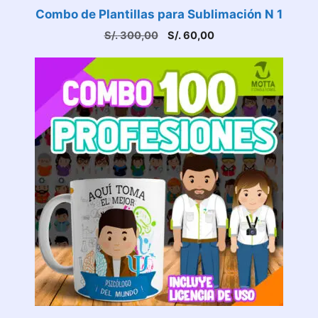
Combo de Plantillas para Sublimación N 1
El
El
S/.
300,00
S/.
60,00
precio
precio
original
actual
era:
es:
S/. 300,00.
S/. 60,00.