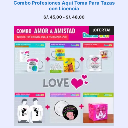
Combo Profesiones Aquí Toma Para Tazas
con Licencia
Rango
S/.
45,00
-
S/.
48,00
de
precios:
¡OFERTA!
desde
S/. 45,00
hasta
S/. 48,00