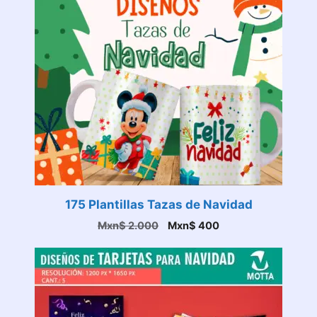
175 Plantillas Tazas de Navidad
El
El
Mxn$
2.000
Mxn$
400
precio
precio
original
actual
era:
es:
Mxn$ 2.000.
Mxn$ 400.