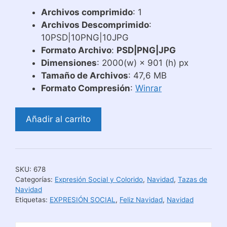
Archivos comprimido
: 1
Archivos Descomprimido
:
10PSD|10PNG|10JPG
Formato Archivo
:
PSD|PNG|JPG
Dimensiones
: 2000(w) × 901 (h) px
Tamaño de Archivos
: 47,6 MB
Formato Compresión
:
Winrar
Plantillas
Añadir al carrito
para
Sublimar
Tazas
Coloridas
SKU:
678
de
Categorías:
Expresión Social y Colorido
,
Navidad
,
Tazas de
Navidad
Navidad
Etiquetas:
EXPRESIÓN SOCIAL
,
Feliz Navidad
,
Navidad
cantidad