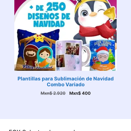
Plantillas para Sublimación de Navidad
Combo Variado
El
El
Mxn$
2.920
Mxn$
400
precio
precio
original
actual
era:
es:
Mxn$ 2.920.
Mxn$ 400.