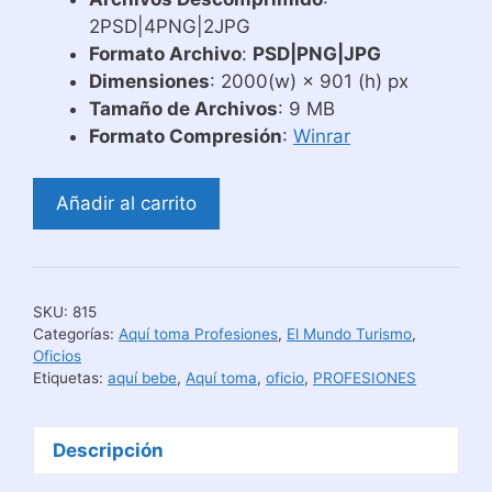
2PSD|4PNG|2JPG
Formato Archivo
:
PSD|PNG|JPG
Dimensiones
: 2000(w) × 901 (h) px
Tamaño de Archivos
: 9 MB
Formato Compresión
:
Winrar
Plantilla
Añadir al carrito
Taza
Aquí
Toma
El
SKU:
815
Mejor
Categorías:
Aquí toma Profesiones
,
El Mundo Turismo
,
Frutero
Oficios
Etiquetas:
aquí bebe
,
Aquí toma
,
oficio
,
PROFESIONES
cantidad
Descripción