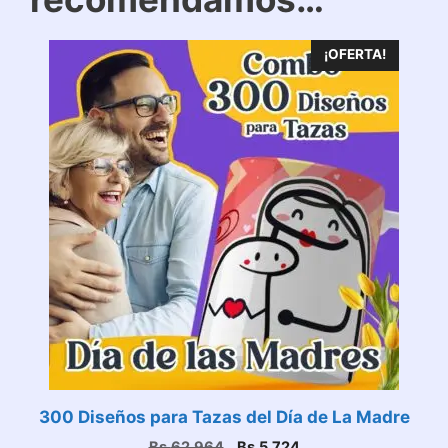
¡OFERTA!
300 Diseños para Tazas del Día de La Madre
El
El
Bs.
62.964
Bs.
5.724