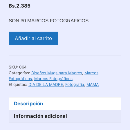
Bs.
2.385
SON 30 MARCOS FOTOGRAFICOS
Marcos
Añadir al carrito
Fotográficos
Día
de
la
SKU:
064
Madre
Categorías:
Diseños Mugs para Madres
,
Marcos
cantidad
Fotográficos
,
Marcos Fotográficos
Etiquetas:
DIA DE LA MADRE
,
Fotografía
,
MAMA
Descripción
Información adicional