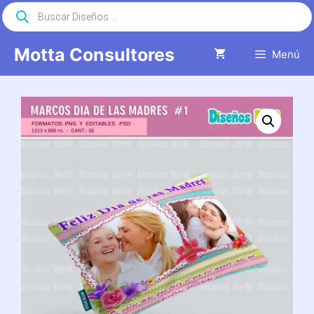
Saltar
Búsqueda
de
al
productos
contenido
Motta Consultores
Menú