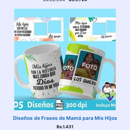
precio
precio
original
actual
era:
es:
Bs.62.964.
Bs.5.724.
Diseños de Frases de Mamá para Mis Hijos
Bs.
1.431