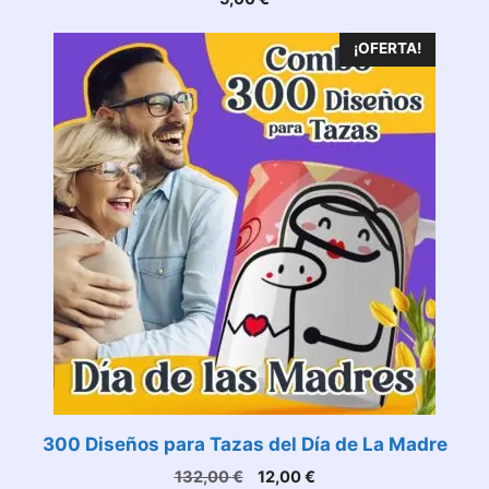
¡OFERTA!
300 Diseños para Tazas del Día de La Madre
El
El
132,00
€
12,00
€