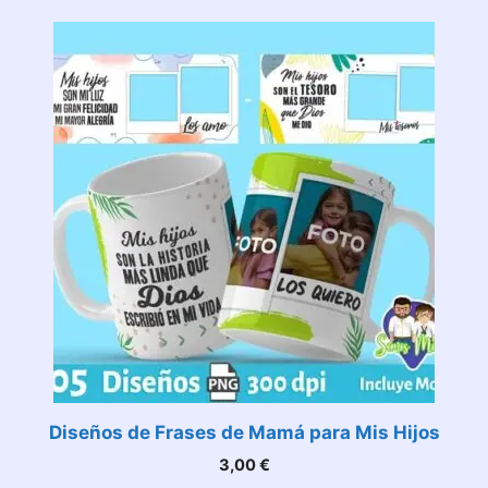
precio
precio
original
actual
era:
es:
132,00 €.
12,00 €.
Diseños de Frases de Mamá para Mis Hijos
3,00
€