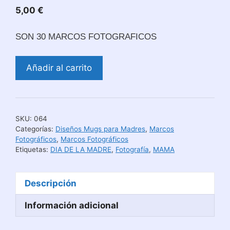
5,00
€
SON 30 MARCOS FOTOGRAFICOS
Marcos
Añadir al carrito
Fotográficos
Día
de
la
SKU:
064
Madre
Categorías:
Diseños Mugs para Madres
,
Marcos
cantidad
Fotográficos
,
Marcos Fotográficos
Etiquetas:
DIA DE LA MADRE
,
Fotografía
,
MAMA
Descripción
Información adicional