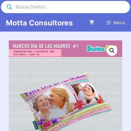
Saltar
Búsqueda
de
al
productos
contenido
Motta Consultores
Menú