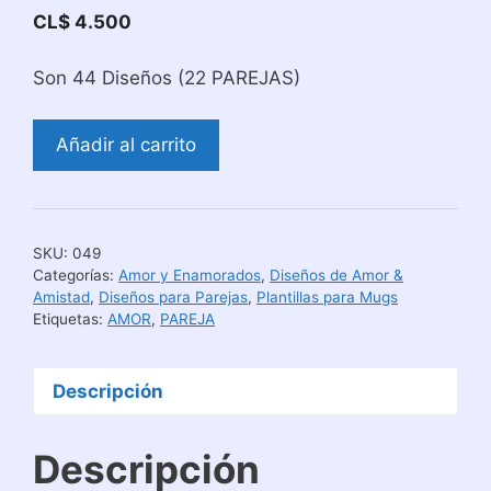
CL$
4.500
Son 44 Diseños (22 PAREJAS)
Diseños
Añadir al carrito
para
Estampar
en
Pareja
SKU:
049
de
Categorías:
Amor y Enamorados
,
Diseños de Amor &
Amor
Amistad
,
Diseños para Parejas
,
Plantillas para Mugs
Etiquetas:
AMOR
,
PAREJA
cantidad
Descripción
Descripción