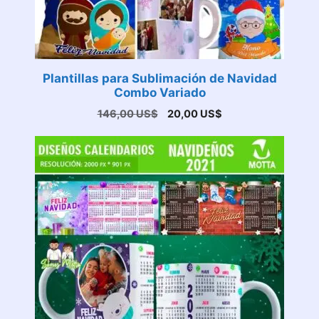
Plantillas para Sublimación de Navidad
Combo Variado
El
El
146,00
US$
20,00
US$
precio
precio
original
actual
era:
es:
146,00 US$.
20,00 US$.