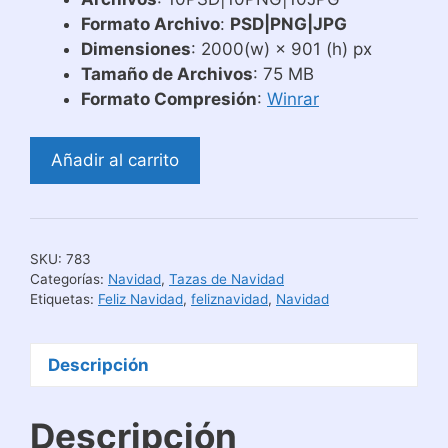
Formato Archivo
:
PSD|PNG|JPG
Dimensiones
: 2000(w) × 901 (h) px
Tamaño de Archivos
: 75 MB
Formato Compresión
:
Winrar
Diseños
Añadir al carrito
Tazas
Navidad
Arte
Palabras
SKU:
783
cantidad
Categorías:
Navidad
,
Tazas de Navidad
Etiquetas:
Feliz Navidad
,
feliznavidad
,
Navidad
Descripción
Descripción