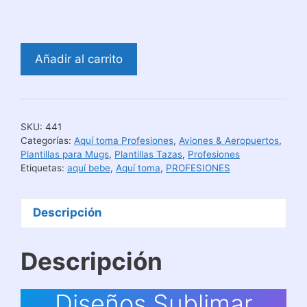
Diseños
Añadir al carrito
Sublimar
Tazas
Aquí
Toma
SKU:
441
Técnico
Categorías:
Aquí toma Profesiones
,
Aviones & Aeropuertos
,
de
Plantillas para Mugs
,
Plantillas Tazas
,
Profesiones
Etiquetas:
aquí bebe
,
Aquí toma
,
PROFESIONES
Avión
cantidad
Descripción
Descripción
Diseños Sublimar