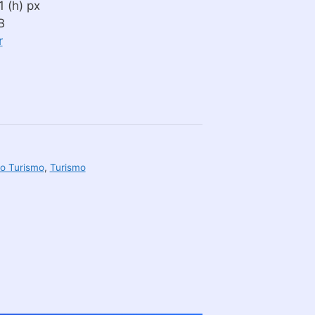
 (h) px
B
r
o Turismo
,
Turismo