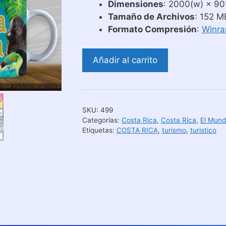
Dimensiones
: 2000(w) × 901
Tamaño de Archivos
: 152 M
Formato Compresión
:
Winra
Diseños
Añadir al carrito
Sublimación
para
Tazas
Turismo
SKU:
499
Costa
Categorías:
Costa Rica
,
Costa Rica
,
El Mund
Rica
Etiquetas:
COSTA RICA
,
turismo
,
turistico
cantidad