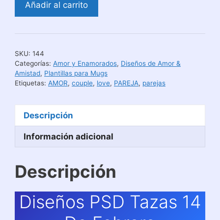
Añadir al carrito
PSD
Tazas
14
De
SKU:
144
Febrero
Categorías:
Amor y Enamorados
,
Diseños de Amor &
cantidad
Amistad
,
Plantillas para Mugs
Etiquetas:
AMOR
,
couple
,
love
,
PAREJA
,
parejas
Descripción
Información adicional
Descripción
Diseños PSD Tazas 14