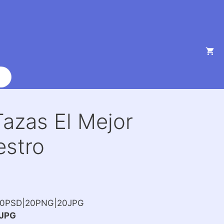
Tazas El Mejor
estro
20PSD|20PNG|20JPG
JPG