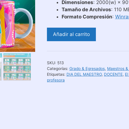
Dimensiones
: 2000(w) × 901
Tamaño de Archivos
: 110 M
Formato Compresión
:
Winra
Diseños
Añadir al carrito
para
Tazas
El
Mejor
SKU:
513
Profesor
Categorías:
Grado & Egresados
,
Maestros &
o
Etiquetas:
DIA DEL MAESTRO
,
DOCENTE
,
El
profesora
Maestro
cantidad