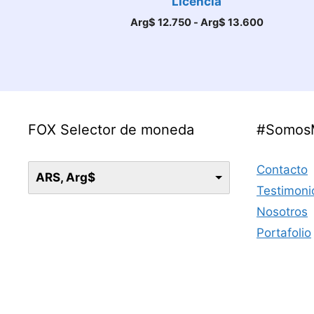
Licencia
Rango
Arg$
12.750
-
Arg$
13.600
de
precios:
desde
Arg$ 12.7
hasta
Arg$ 13.
FOX Selector de moneda
#Somos
Contacto
ARS, Arg$
Testimoni
Nosotros
Portafolio