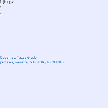
 (h) px
B
r
 Docentes
,
Tazas Grado
 profesor
,
maestra
,
MAESTRO
,
PROFESOR
,