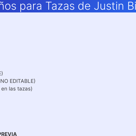
ños para Tazas de Justin B
E)
 NO EDITABLE)
 en las tazas)
PREVIA