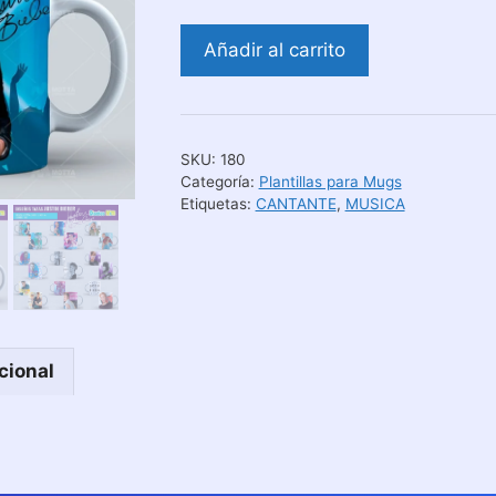
Diseños
Añadir al carrito
para
Tazas
de
Justin
SKU:
180
Bieber
Categoría:
Plantillas para Mugs
cantidad
Etiquetas:
CANTANTE
,
MUSICA
cional