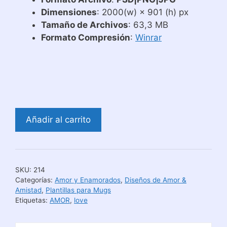
Dimensiones
: 2000(w) × 901 (h) px
Tamaño de Archivos
: 63,3 MB
Formato Compresión
:
Winrar
Diseños
Añadir al carrito
para
Taza
Collage
de
SKU:
214
Amor
Categorías:
Amor y Enamorados
,
Diseños de Amor &
cantidad
Amistad
,
Plantillas para Mugs
Etiquetas:
AMOR
,
love