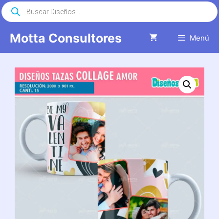
Saltar
Búsqueda
de
al
productos
contenido
Motta Consultores
Menú