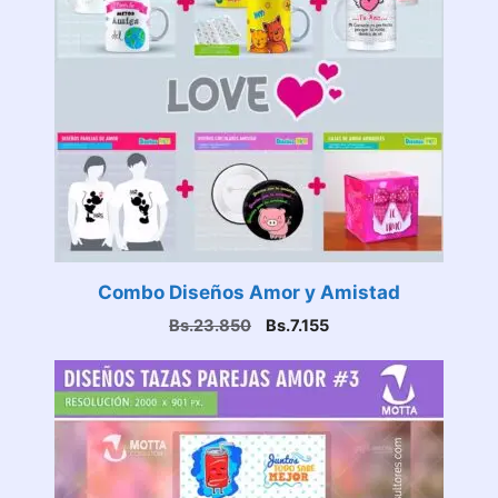
Combo Diseños Amor y Amistad
El
El
Bs.
23.850
Bs.
7.155
precio
precio
original
actual
era:
es:
Bs.23.850.
Bs.7.155.