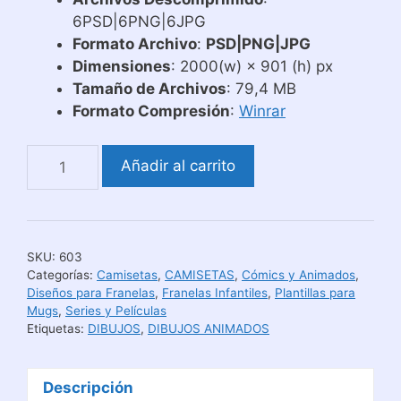
6PSD|6PNG|6JPG
Formato Archivo
:
PSD|PNG|JPG
Dimensiones
: 2000(w) × 901 (h) px
Tamaño de Archivos
: 79,4 MB
Formato Compresión
:
Winrar
Diseños
Añadir al carrito
para
Sublimar
Toy
Story
SKU:
603
4
Categorías:
Camisetas
,
CAMISETAS
,
Cómics y Animados
,
cantidad
Diseños para Franelas
,
Franelas Infantiles
,
Plantillas para
Mugs
,
Series y Películas
Etiquetas:
DIBUJOS
,
DIBUJOS ANIMADOS
Descripción