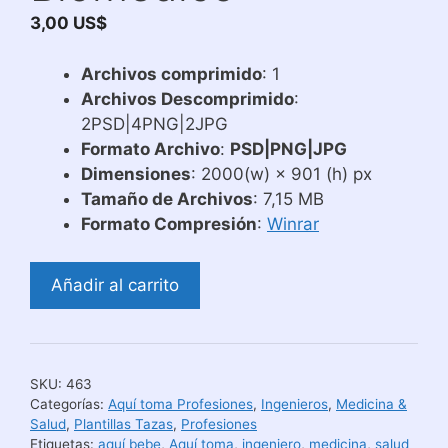
3,00
US$
Archivos comprimido
: 1
Archivos Descomprimido
:
2PSD|4PNG|2JPG
Formato Archivo
:
PSD|PNG|JPG
Dimensiones
: 2000(w) × 901 (h) px
Tamaño de Archivos
: 7,15 MB
Formato Compresión
:
Winrar
Diseños
Añadir al carrito
Para
Sublimar
Tazas
Aquí
SKU:
463
Toma
Categorías:
Aquí toma Profesiones
,
Ingenieros
,
Medicina &
Ingeniero
Salud
,
Plantillas Tazas
,
Profesiones
Etiquetas:
aquí bebe
,
Aquí toma
,
ingeniero
,
medicina
,
salud