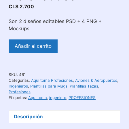
CL$
2.700
Son 2 diseños editables PSD + 4 PNG +
Mockups
Diseños
Añadir al carrito
para
Sublimar
Tazas
Aquí
SKU:
461
Toma
Categorías:
Aquí toma Profesiones
,
Aviones & Aeropuertos
,
Ingeniero
Ingenieros
,
Plantillas para Mugs
,
Plantillas Tazas
,
Profesiones
Aeronáutico
Etiquetas:
Aquí toma
,
ingeniero
,
PROFESIONES
cantidad
Descripción