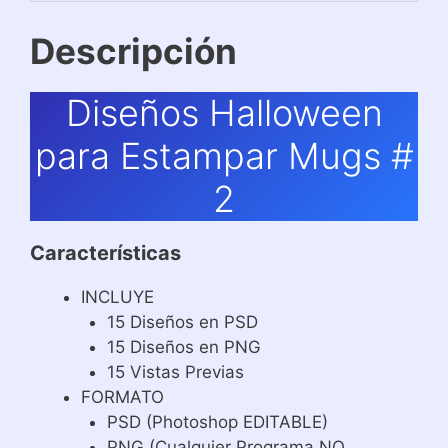
Descripción
Diseños Halloween
para Estampar Mugs #
2
Características
INCLUYE
15 Diseños en PSD
15 Diseños en PNG
15 Vistas Previas
FORMATO
PSD (Photoshop EDITABLE)
PNG (Cualquier Programa NO