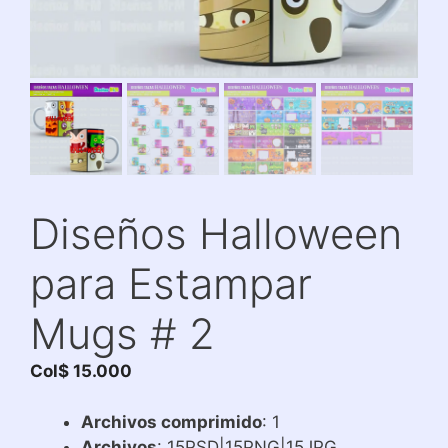
Diseños Halloween
para Estampar
Mugs # 2
Col$
15.000
Archivos comprimido
: 1
Archivos
: 15PSD|15PNG|15JPG