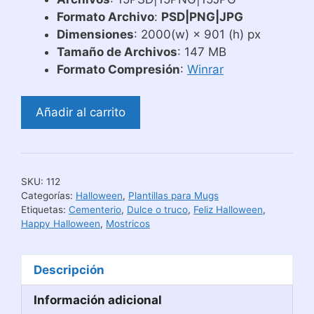
Formato Archivo
:
PSD|PNG|JPG
Dimensiones
: 2000(w) × 901 (h) px
Tamaño de Archivos
: 147 MB
Formato Compresión
:
Winrar
Diseños
Añadir al carrito
Halloween
para
Estampar
Mugs
SKU:
112
#
Categorías:
Halloween
,
Plantillas para Mugs
2
Etiquetas:
Cementerio
,
Dulce o truco
,
Feliz Halloween
,
Happy Halloween
,
Mostricos
cantidad
Descripción
Información adicional