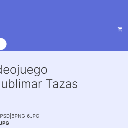
deojuego
Sublimar Tazas
6PSD|6PNG|6JPG
JPG