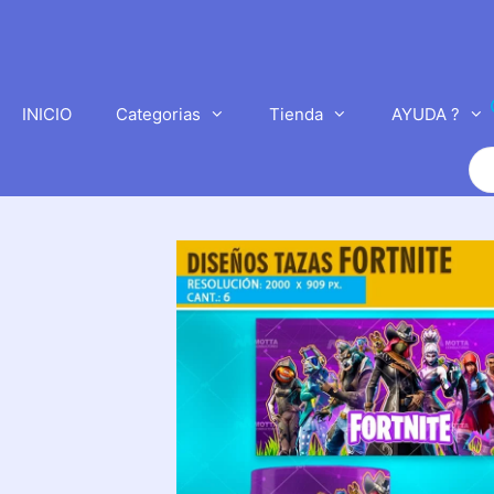
Saltar
al
contenido
INICIO
Categorias
Tienda
AYUDA ?
Bú
de
pr