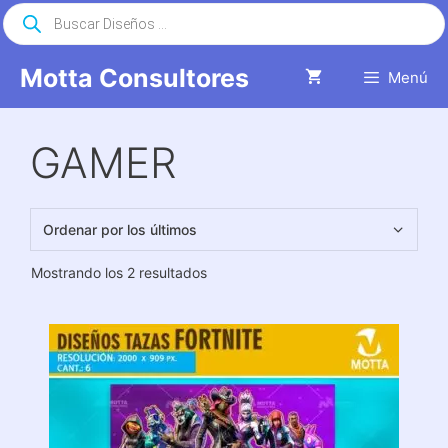
Saltar
Búsqueda
de
al
productos
contenido
Motta Consultores
Menú
GAMER
Ordenado
Mostrando los 2 resultados
por
los
últimos