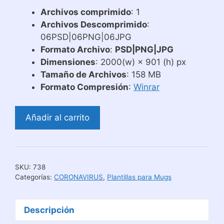
Archivos comprimido
: 1
Archivos Descomprimido
:
06PSD|06PNG|06JPG
Formato Archivo
:
PSD|PNG|JPG
Dimensiones
: 2000(w) × 901 (h) px
Tamaño de Archivos
: 158 MB
Formato Compresión
:
Winrar
Diseños
Añadir al carrito
de
Tazas
Agradecimiento
Coronavirus
SKU:
738
Covid-
Categorías:
CORONAVIRUS
,
Plantillas para Mugs
19
cantidad
Descripción