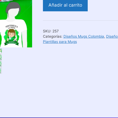
Diseños
Añadir al carrito
Aquí
Toma
Fanático
Deportivo
SKU:
257
Cali
Categorías:
Diseños Mugs Colombia
,
Diseño
cantidad
Plantillas para Mugs