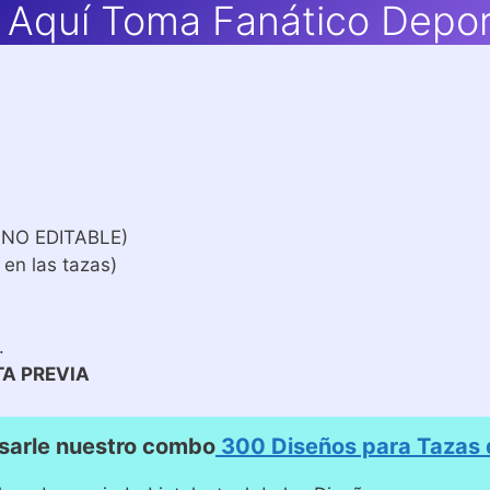
 Aquí Toma Fanático Deport
 NO EDITABLE)
 en las tazas)
.
TA PREVIA
sarle nuestro combo
300 Diseños para Tazas d