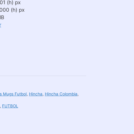
01 (h) px
000 (h) px
MB
r
s Mugs Futbol
,
Hincha
,
Hincha Colombia
,
,
FUTBOL