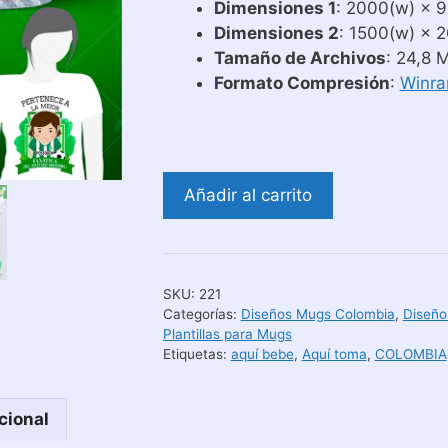
Dimensiones 1
: 2000(w) × 9
Dimensiones 2
: 1500(w) × 2
Tamaño de Archivos
: 24,8 
Formato Compresión
:
Winra
Diseños
Añadir al carrito
Aquí
Toma
Fanático
del
SKU:
221
Atlético
Categorías:
Diseños Mugs Colombia
,
Diseño
Nacional
Plantillas para Mugs
Etiquetas:
aquí bebe
,
Aquí toma
,
COLOMBIA
cantidad
cional