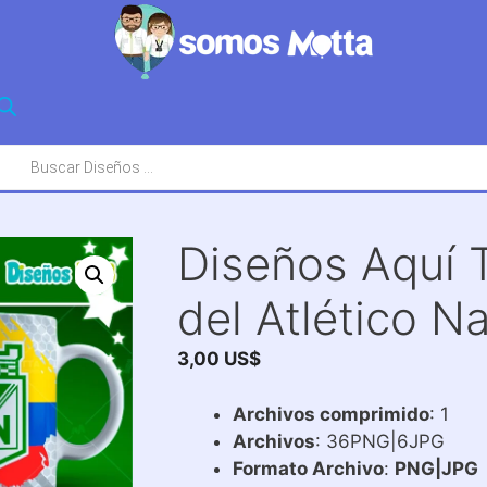
squeda
oductos
Diseños Aquí 
del Atlético N
3,00
US$
Archivos comprimido
: 1
Archivos
: 36PNG|6JPG
Formato Archivo
:
PNG|JPG