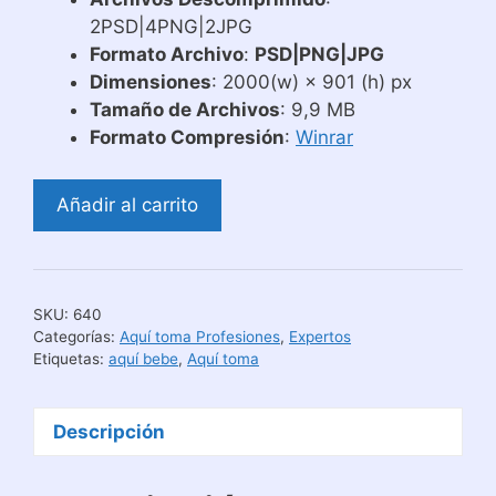
2PSD|4PNG|2JPG
Formato Archivo
:
PSD|PNG|JPG
Dimensiones
: 2000(w) × 901 (h) px
Tamaño de Archivos
: 9,9 MB
Formato Compresión
:
Winrar
Diseños
Añadir al carrito
Aquí
Toma
El
Mejor
SKU:
640
Informático
Categorías:
Aquí toma Profesiones
,
Expertos
cantidad
Etiquetas:
aquí bebe
,
Aquí toma
Descripción