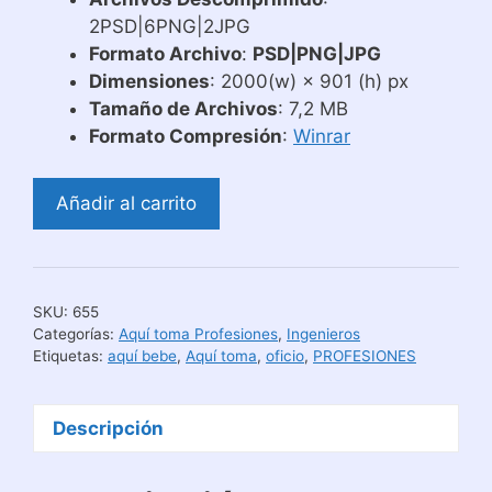
2PSD|6PNG|2JPG
Formato Archivo
:
PSD|PNG|JPG
Dimensiones
: 2000(w) × 901 (h) px
Tamaño de Archivos
: 7,2 MB
Formato Compresión
:
Winrar
Diseños
Añadir al carrito
Aquí
Toma
–
Bebe
SKU:
655
El
Categorías:
Aquí toma Profesiones
,
Ingenieros
Mejor
Etiquetas:
aquí bebe
,
Aquí toma
,
oficio
,
PROFESIONES
Ing.
Agrónomo
Descripción
cantidad