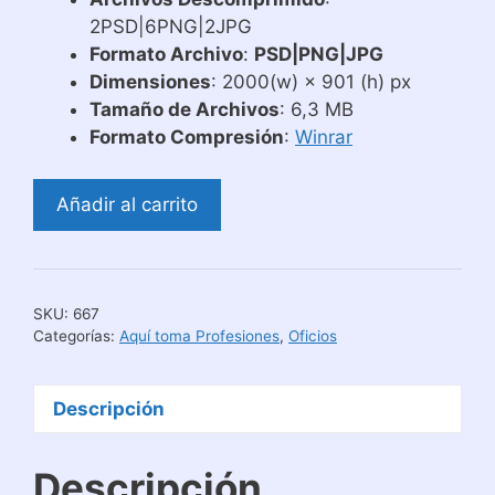
2PSD|6PNG|2JPG
Formato Archivo
:
PSD|PNG|JPG
Dimensiones
: 2000(w) × 901 (h) px
Tamaño de Archivos
: 6,3 MB
Formato Compresión
:
Winrar
Diseños
Añadir al carrito
Aquí
Toma
–
Bebe
SKU:
667
El
Categorías:
Aquí toma Profesiones
,
Oficios
Mejor
Administrador
Descripción
cantidad
Descripción