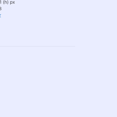
 (h) px
B
r