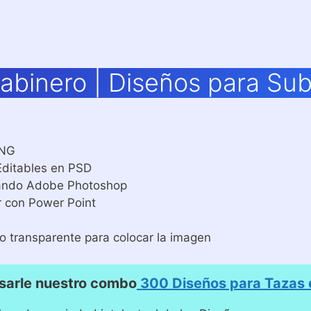
rabinero | Diseños para Su
PNG
Editables en PSD
izando Adobe Photoshop
r con Power Point
o transparente para colocar la imagen
sarle nuestro combo
300 Diseños para Tazas d