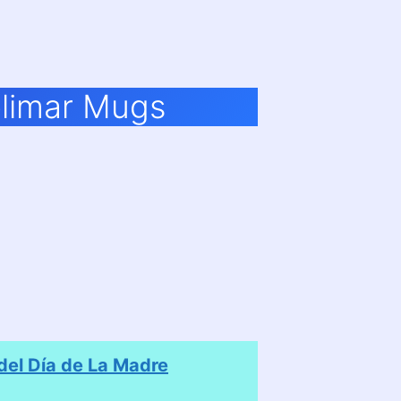
blimar Mugs
el Día de La Madre