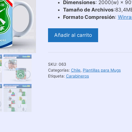
Dimensiones
: 2000(w) × 901
Tamaño de Archivos
:83,4M
Formato Compresión
:
Winra
Dia
Añadir al carrito
del
Carabinero
|
Diseños
SKU:
063
para
Categorías:
Chile
,
Plantillas para Mugs
Sublimar
Etiqueta:
Carabineros
Mugs
cantidad