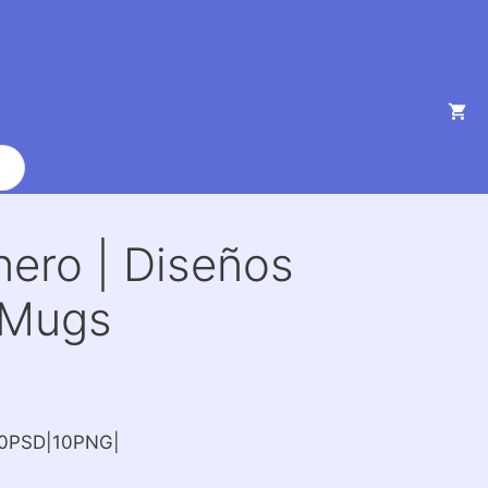
nero | Diseños
 Mugs
10PSD|10PNG|