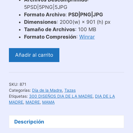
5PSD|5PNG|5JPG
Formato Archivo
:
PSD|PNG|JPG
Dimensiones
: 2000(w) × 901 (h) px
Tamaño de Archivos
: 100 MB
Formato Compresión
:
Winrar
Día
Añadir al carrito
de
las
Madres
Diseños
SKU:
871
de
Categorías:
Día de la Madre
,
Tazas
Tazas
Etiquetas:
300 DISEÑOS DIA DE LA MADRE
,
DIA DE LA
MADRE
,
MADRE
,
MAMA
con
Flores
cantidad
Descripción