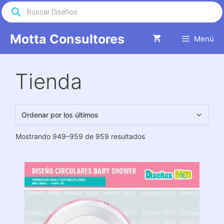
Saltar
Búsqueda
de
al
productos
contenido
Motta Consultores
Menú
Tienda
Ordenado
Mostrando 949–959 de 959 resultados
por
los
últimos