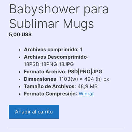
Babyshower para
Sublimar Mugs
5,00
US$
Archivos comprimido
: 1
Archivos Descomprimido
:
18PSD|18PNG|18JPG
Formato Archivo
:
PSD|PNG|JPG
Dimensiones
: 1103(w) × 494 (h) px
Tamaño de Archivos
: 48,9 MB
Formato Compresión
:
Winrar
Diseños
Añadir al carrito
de
Babyshower
para