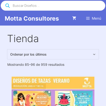
Saltar
Búsqueda
de
al
productos
contenido
Motta Consultores
Menú
Tienda
Ordenado
Mostrando 85–96 de 959 resultados
por
los
últimos