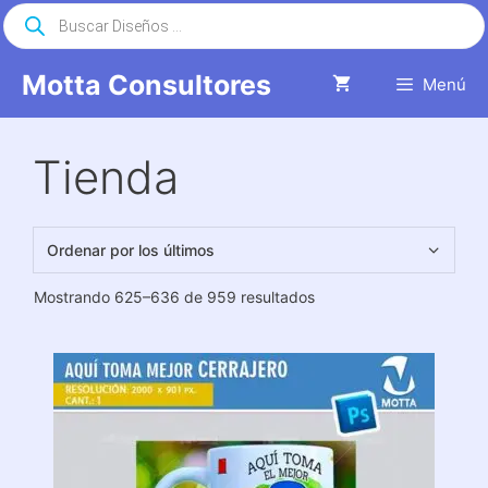
Saltar
Búsqueda
de
al
productos
contenido
Motta Consultores
Menú
Tienda
Ordenado
Mostrando 625–636 de 959 resultados
por
los
últimos