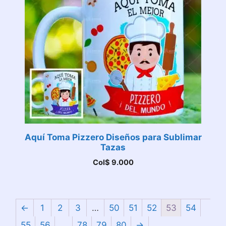
Aquí Toma Pizzero Diseños para Sublimar
Tazas
Col$
9.000
←
1
2
3
…
50
51
52
53
54
55
56
…
78
79
80
→