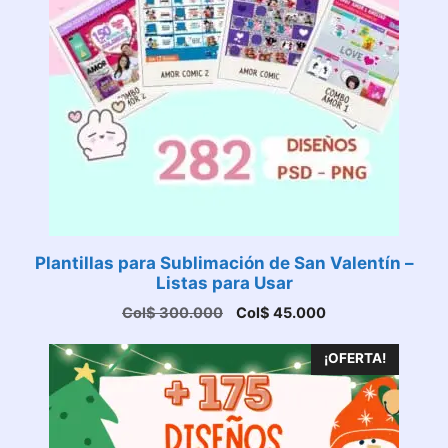
Plantillas para Sublimación de San Valentín –
Listas para Usar
El
El
Col$
300.000
Col$
45.000
precio
precio
original
actual
¡OFERTA!
era:
es:
Col$ 300.000.
Col$ 45.000.