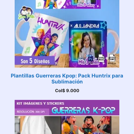
Plantillas Guerreras Kpop: Pack Huntrix para
Sublimación
Col$
9.000