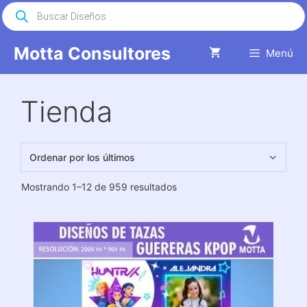
Saltar
Búsqueda
de
al
productos
contenido
Motta Consultores
Menú
Tienda
Ordenado
Mostrando 1–12 de 959 resultados
por
los
últimos