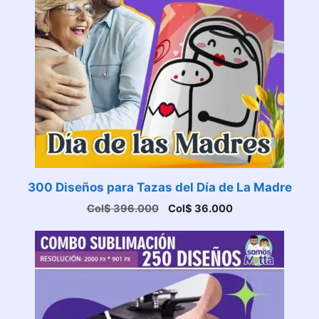
300 Diseños para Tazas del Día de La Madre
El
El
Col$
396.000
Col$
36.000
precio
precio
original
actual
era:
es:
Col$ 396.000.
Col$ 36.000.