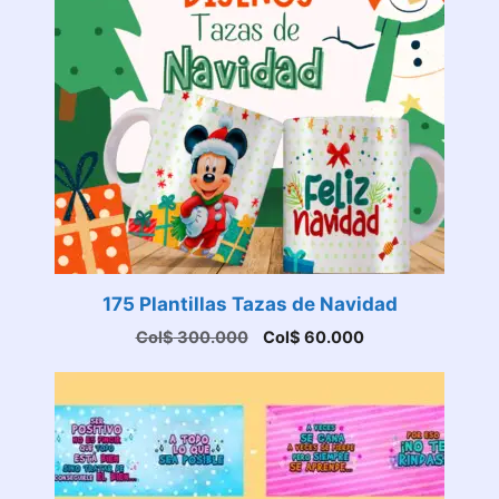
175 Plantillas Tazas de Navidad
El
El
Col$
300.000
Col$
60.000
precio
precio
original
actual
era:
es:
Col$ 300.000.
Col$ 60.000.