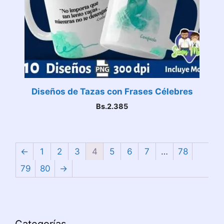
Diseños de Tazas con Frases Célebres
Bs.
2.385
←
1
2
3
4
5
6
7
…
78
79
80
→