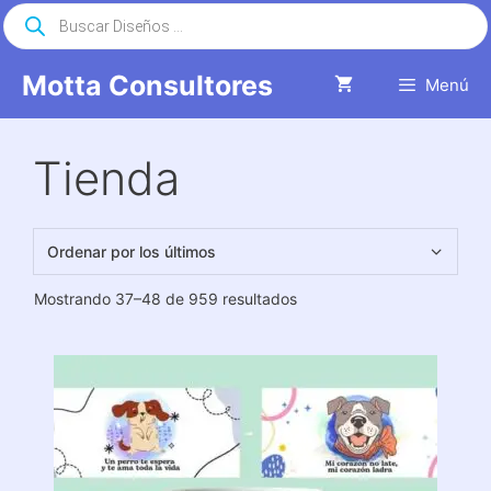
Saltar
Búsqueda
de
al
productos
contenido
Motta Consultores
Menú
Tienda
Ordenado
Mostrando 37–48 de 959 resultados
por
los
últimos