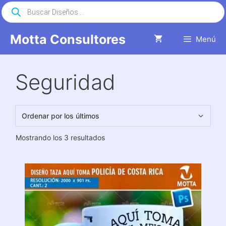
Saltar
Búsqueda
de
al
productos
contenido
Motta Consultores
Menú
Seguridad
Ordenado
Mostrando los 3 resultados
por
los
últimos