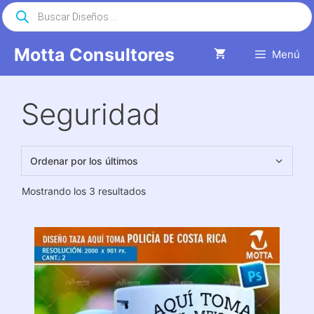
Saltar
Búsqueda
de
al
productos
contenido
Motta Consultores
Menú
Seguridad
Ordenado
Mostrando los 3 resultados
por
los
últimos