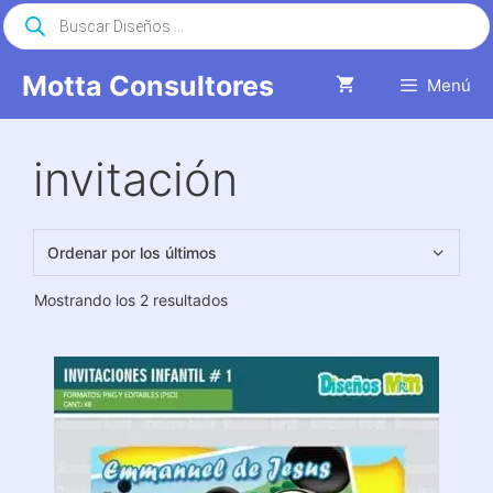
Saltar
Búsqueda
de
al
productos
contenido
Motta Consultores
Menú
invitación
Ordenado
Mostrando los 2 resultados
por
los
últimos