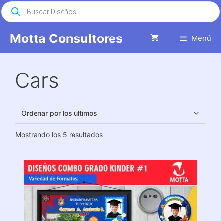
Saltar
Búsqueda
de
al
productos
contenido
Motta Consultores
Menú
Cars
Ordenado
Mostrando los 5 resultados
por
los
últimos