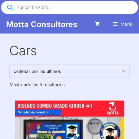
Saltar
Búsqueda
de
al
productos
contenido
Motta Consultores
Menú
Cars
Ordenado
Mostrando los 5 resultados
por
los
últimos